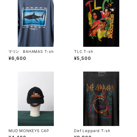
マリン BAHAMAS T-sh
TLC T-sh
¥6,600
¥5,500
MUD MONKEYS CAP
Def Leppard T-sh