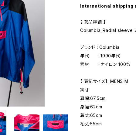
International shipping 
【 商品詳細 】
Columbia_Radial sle
ブランド ：Columbia
年代 ：1990年代
素材 ：ナイロン 100%
【 表記サイズ】: MENS M
実寸
肩幅:67.5cm
身幅:62cm
着丈:65cm
袖丈:55cm