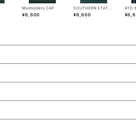
Mudsliders CAP
SOUTHERN STATES
ATD
CAP
¥6,600
¥6,600
¥6,